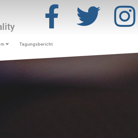
lity
sum
Tagungsbericht