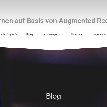
rnen auf Basis von
Augmented Rea
beteiligte
Blog
Lernangebot
Kontakt
Impres
Blog